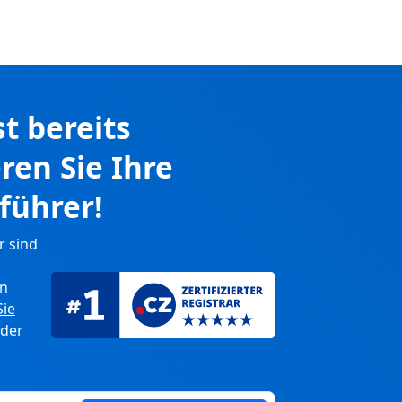
st bereits
eren Sie Ihre
führer!
r sind
en
Sie
 der