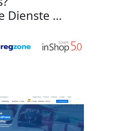
s?
ge Dienste …