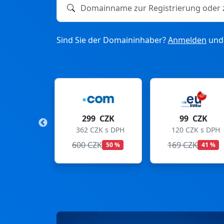
Domainname zur Registrierung oder zum T
Sind Sie der Domaininhaber?
Anmelden
und 
9 CZK
99 CZK
275 CZK
CZK s DPH
120 CZK s DPH
333 CZK s DPH
CZK
169 CZK
299 CZK
50 %
41 %
8 %