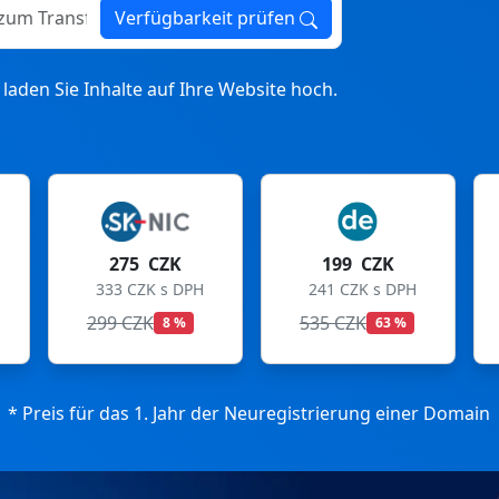
ransfer
Verfügbarkeit prüfen
laden Sie Inhalte auf Ihre Website hoch.
199 CZK
199 CZK
241 CZK s DPH
241 CZK s DPH
535 CZK
699 CZK
63 %
72 %
* Preis für das 1. Jahr der Neuregistrierung einer Domain