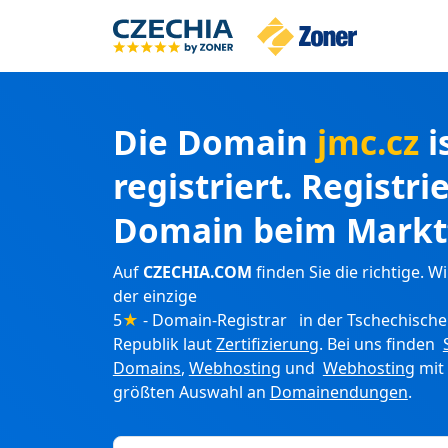
Die Domain
jmc.cz
i
registriert. Registri
Domain beim Markt
Auf
CZECHIA.COM
finden Sie die richtige. Wi
der einzige
5
★
- Domain-Registrar in der Tschechisch
Republik laut
Zertifizierung
. Bei uns finden
Domains
,
Webhosting
und
Webhosting
mit
größten Auswahl an
Domainendungen
.